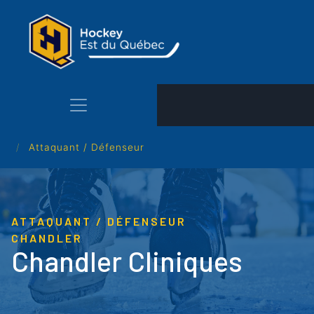
Aller
au
contenu
principal
Attaquant / Défenseur
ATTAQUANT / DÉFENSEUR
CHANDLER
Chandler Cliniques