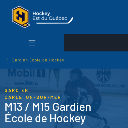
Aller
au
contenu
principal
Gardien École de Hockey
GARDIEN
CARLETON-SUR-MER
M13 / M15 Gardien
École de Hockey